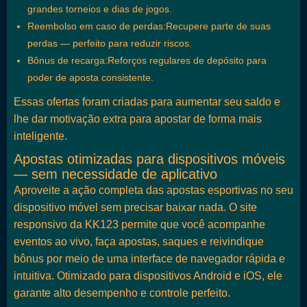
grandes torneios e dias de jogos.
Reembolso em caso de perdas:Recupere parte de suas
perdas — perfeito para reduzir riscos.
Bônus de recarga:Reforços regulares de depósito para
poder de aposta consistente.
Essas ofertas foram criadas para aumentar seu saldo e
lhe dar motivação extra para apostar de forma mais
inteligente.
Apostas otimizadas para dispositivos móveis
— sem necessidade de aplicativo
Aproveite a ação completa das apostas esportivas no seu
dispositivo móvel sem precisar baixar nada. O site
responsivo da KK123 permite que você acompanhe
eventos ao vivo, faça apostas, saques e reivindique
bônus por meio de uma interface de navegador rápida e
intuitiva. Otimizado para dispositivos Android e iOS, ele
garante alto desempenho e controle perfeito.