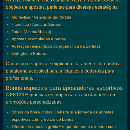
opções de apostas, perfeitas para diversas estratégias:
Moneyline / Vencedor da Partida
Handicap / Apostas Spread
Totais (Acima/Abaixo)
Apostas acumuladas e parlay
Adereços (específicos do jogador ou da partida)
Outrights e Futuros
Cada tipo de aposta é explicada claramente, tornando a
plataforma acessível para iniciantes e poderosa para
profissionais.
Bônus especiais para apostadores esportivos
A KK123 Esportivas recompensa os apostadores com
promoções personalizadas:
Bônus de boas-vindas:Comece sua jornada de apostas
esportivas com créditos de bônus.
Ofertas de apostas grátis:Frequentemente alinhado com