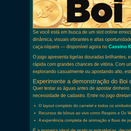
Se você está em busca de um slot online emoci
dinâmica, visuais vibrantes e altas oportunid
caça-níqueis — disponível agora no
Cassino 
O jogo apresenta tigelas douradas brilhantes, 
rápida com grandes chances de vitória. Com u
explorando casualmente ou apostando alto, est
Experimente a demonstração do Boi 
Quer testar as águas antes de apostar dinheir
necessidade de cadastro. Entre no jogo diretame
O layout completo do carretel e todos os símbolo
Recursos de bônus ao vivo como Respins e Ox W
A experiência completa de animação e fluxo de j
É a maneira ideal de praticar estratégias, deco