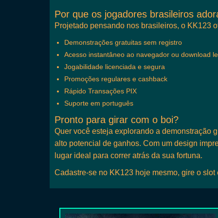
Por que os jogadores brasileiros ad
Projetado pensando nos brasileiros, o KK123 o
Demonstrações gratuitas sem registro
Acesso instantâneo ao navegador ou download lev
Jogabilidade licenciada e segura
Promoções regulares e cashback
Rápido Transações PIX
Suporte em português
Pronto para girar com o boi?
Quer você esteja explorando a demonstração gr
alto potencial de ganhos. Com um design impr
lugar ideal para correr atrás da sua fortuna.
Cadastre-se no KK123 hoje mesmo, gire o slot e