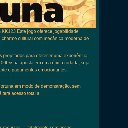
 KK123 Este jogo oferece jogabilidade
ina charme cultural com mecânica moderna de
os projetados para oferecer uma experiência
2.000×sua aposta em uma única rodada, seja
stante e pagamentos emocionantes.
a Fortuna em modo de demonstração, sem
terá acesso total a:
is recursos — totalmente sem riscos.