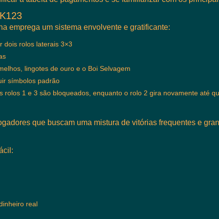
KK123
na emprega um sistema envolvente e gratificante:
dois rolos laterais 3×3
as
rmelhos, lingotes de ouro e o Boi Selvagem
uir símbolos padrão
rolos 1 e 3 são bloqueados, enquanto o rolo 2 gira novamente até q
a jogadores que buscam uma mistura de vitórias frequentes e g
cil:
inheiro real